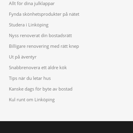
Allt för dina julklappar
Fynda skönhetsprodukter på nätet
Studera i Linköping
Nyss renoverat din bostadsrätt
Billigare renovering med rätt knep
Ut på äventyr
Snabbrenovera ett äldre kök
Tips när du letar hus
Kanske dags för byte av bostad
Kul runt om Linköping